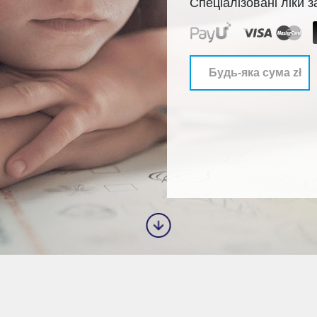
Спеціалізовані ліки 
положе