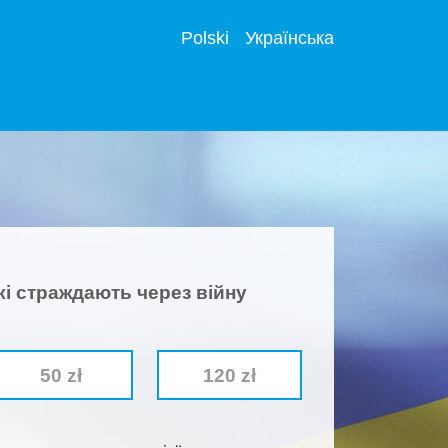
Polski
Українська
кі страждають через війну
50 zł
120 zł
olem * są wymagane