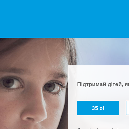
Підтримай дітей, я
35 zł
Pola oznaczone symb