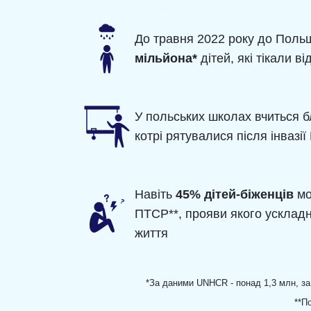
До травня 2022 року до Поль
мільйона*
дітей, які тікали ві
У польських школах вчиться 
котрі рятувалися після інвазії 
Навіть
45% дітей-біженців
мо
ПТСР**, прояви якого ускла
життя
*За даними UNHCR - понад 1,3 млн, з
**П