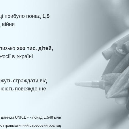
щі прибуло понад
1,5
д війни
близько
200 тис. дітей,
Росії в Україні
жуть страждати від
днюють повсякденне
а даними UNICEF - понад 1,548 млн
осттравматичний стресовий розлад